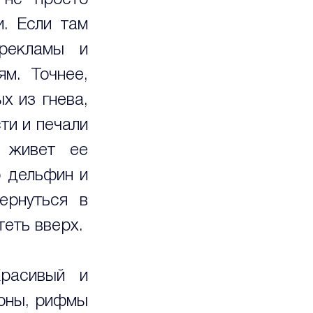
не просто 
. Если там 
рекламы и 
м. Точнее, 
 из гнева, 
и и печали 
 живет ее 
 дельфин и 
рнуться в 
теть вверх.
расивый и 
оны, рифмы 