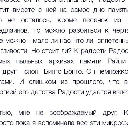
икасается к воспоминаниям, Радость 
етит вместе с ней на самое дно памяти
о не осталось, кроме песенок из 
длайнов, то можно разбиться к чертя
 можно - мало ли нас что ли, сплетенных
гливости. Но стоит ли? К радости Радост
мых пыльных архивах памяти Райли
друг - слон  Бинго-Бонго. Он немножко
тами. И слишком из прошлого, что ве
ргией его детства Радости удается взле
тью, мне не воображаемый друг. К
осто пока я вспоминала все эти микроф