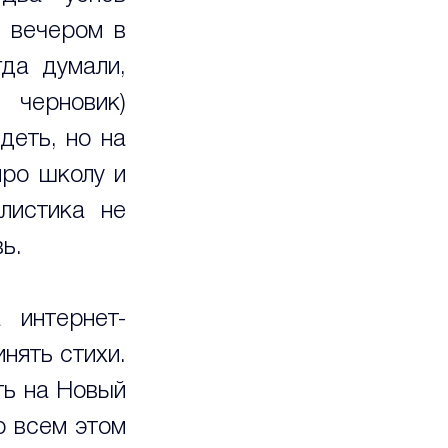
 вечером в 
а думали, 
ерновик) 
еть, но на 
ро школу и 
истика не 
ь.
 интернет-
ять стихи. 
ь на Новый 
 всем этом 