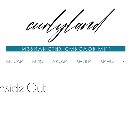
curlyland
ИЗВИЛИСТЫХ СМЫСЛОВ МИР
мысли
мир
люди
книги
кино
я
Inside Out