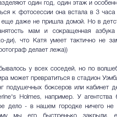
зделяют один год, один этаж и особенно
ься к фотосессии она встала в 3 часа н
 еще даже не пришла домой. Но в детст
анятость мам и сокращенная азбука
хо-ди), что Катя умеет тактично не зам
фотограф делает лежа))
бывалось у всех соседей, но по волшеб
ира может превратиться в стадион Уэмбл
инг подушечных боксеров или кабинет де
erine's Holmes, например. У агентства 
е дело - в нашем городке ничего не 
ому мы его быстренько закрыли, е