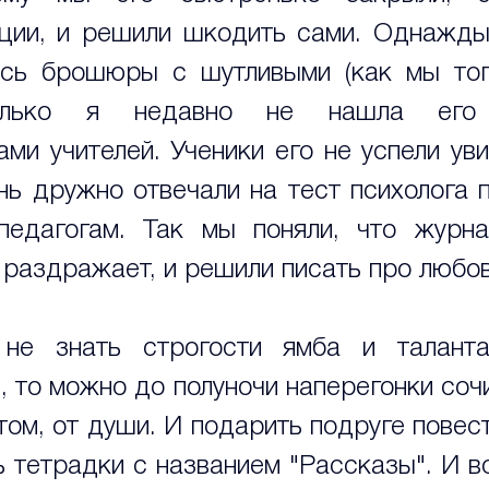
ции, и решили шкодить сами. Однажды
сь брошюры с шутливыми (как мы тогд
лько я недавно не нашла его ч
ми учителей. Ученики его не успели увид
ь дружно отвечали на тест психолога п
едагогам. Так мы поняли, что журнал
 раздражает, и решили писать про любов
 не знать строгости ямба и таланта
 то можно до полуночи наперегонки сочин
том, от души. И подарить подруге повест
ь тетрадки с названием "Рассказы". И во