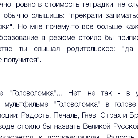
чно, ровно в стоимость тетрадки, не слу
 обычно слышишь: "прекрати заниматьс
оки". Но мне почему-то все больше каже
бразование в резюме стоило бы припис
тве ты слышал родительское: "да 
 получится".
 "Головоломка"... Нет, не так - в у
 мультфильме "Головоломка" в голове
оции: Радость, Печаль, Гнев, Страх и Бр
воде стоило бы назвать Великой Русской