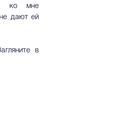
и ко мне 
не дают ей 
агляните в 