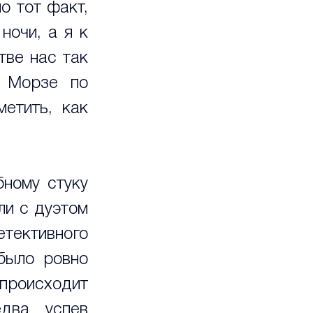
 тот факт, 
очи, а я к 
ве нас так 
 Морзе по 
етить, как 
ному стуку 
и с дуэтом 
тективного 
было ровно 
происходит 
два успев 