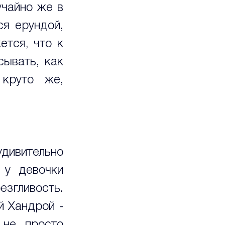
чайно же в 
я ерундой, 
тся, что к 
ывать, как 
круто же, 
дивительно 
 у девочки 
езгливость. 
 Хандрой - 