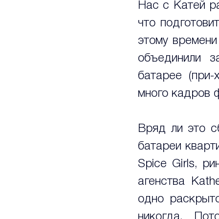
Нас с Катей ра
что подготовит
этому времени
объединили з
батарее (при-
много кадров 
Вряд ли это с
батареи кварт
Spice Girls, р
агенства Kath
одно раскрыто
никогда. Пот