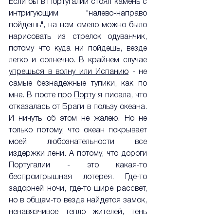
Если бы в Португалии стоял камень с 
интригующим "налево-направо 
пойдешь", на нем смело можно было 
нарисовать из стрелок одуванчик, 
потому что куда ни пойдешь, везде 
легко и солнечно. В крайнем случае 
упрешься в волну или Испанию
 - не 
самые безнадежные тупики, как по 
мне. В посте про 
Порту
 я писала, что 
отказалась от Браги в пользу океана. 
И ничуть об этом не жалею. Но не 
только потому, что океан покрывает 
моей любознательности все 
издержки лени. А потому, что дороги 
Португалии - это какая-то 
беспроигрышная лотерея. Где-то 
задорней ночи, где-то шире рассвет, 
но в общем-то везде найдется замок, 
ненавязчивое тепло жителей, тень 