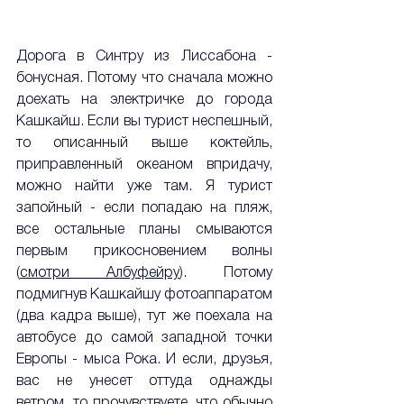
Дорога в Синтру из Лиссабона - 
бонусная. Потому что сначала можно 
доехать на электричке до города 
Кашкайш. Если вы турист неспешный, 
то описанный выше коктейль, 
приправленный океаном впридачу, 
можно найти уже там. Я турист 
запойный - если попадаю на пляж, 
все остальные планы смываются 
первым прикосновением волны 
(
смотри Албуфейру
). Потому 
подмигнув Кашкайшу фотоаппаратом 
(два кадра выше), тут же поехала на 
автобусе до самой западной точки 
Европы - мыса Рока. И если, друзья, 
вас не унесет оттуда однажды 
ветром, то прочувствуете, что обычно 