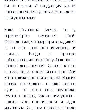
мамы за плохой аппетит, ни от жира, 
ни от печени. И следующим утром 
снова захочется кушать и жить, даже 
если утром зима.
Если сбывается мечта, то у 
термометров случается сбой. 
Очевидно же, что мир принарядился, 
а он все свое про изморось и 
слякоть. Когда я прошла 
собеседование на работу, был серее 
серого день ноября. С неба кто-то 
плакал, люди отражали его лицо. Или 
кто-то плакал про лица людей. В моих 
глазах отражалось начало нового 
пути - от этого еще немножко 
туманно, но так, как летним утром - 
солнце уже потягивается и идет 
умываться. С летом в глазах я тогда 