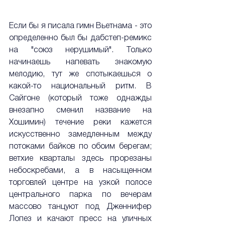
Если бы я писала гимн Вьетнама - это 
определенно был бы дабстеп-ремикс 
на "союз нерушимый". Только 
начинаешь напевать знакомую 
мелодию, тут же спотыкаешься о 
какой-то национальный ритм. В 
Сайгоне (который тоже однажды 
внезапно сменил название на 
Хошимин) течение реки кажется 
искусственно замедленным между 
потоками байков по обоим берегам; 
ветхие кварталы здесь прорезаны 
небоскребами, а в насыщенном 
торговлей центре на узкой полосе 
центрального парка по вечерам 
массово танцуют под Дженнифер 
Лопез и качают пресс на уличных 