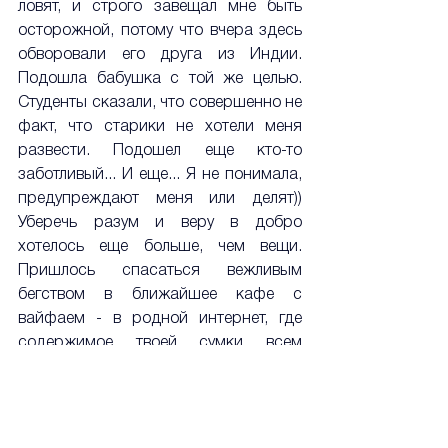
ловят, и строго завещал мне быть 
осторожной, потому что вчера здесь 
обворовали его друга из Индии. 
Подошла бабушка с той же целью. 
Студенты сказали, что совершенно не 
факт, что старики не хотели меня 
развести. Подошел еще кто-то 
заботливый... И еще... Я не понимала, 
предупреждают меня или делят)) 
Уберечь разум и веру в добро 
хотелось еще больше, чем вещи. 
Пришлось спасаться вежливым 
бегством в ближайшее кафе с 
вайфаем - в родной интернет, где 
содержимое твоей сумки всем 
безразлично равно, как и ты сам. 
Когда-то мне нравилось тешить себя 
аллегорией, что глаза азиатов сужены 