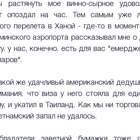
ы растянуть мое винно-сырное удовол
ет опоздал на час. Тем самым уже л
го перелета в Ханой - где-то в момент 
минского аэропорта рассказывал мне о 
у, у нас, конечно, есть для вас "емердже
аров".
акой же удачливый американский дедушк
имания, что виза у него стояла для еди
у, и укатил в Таиланд. Как мы ни торгов
етнамский запал не удалось. 
бладатели заветной бумажки тоже о