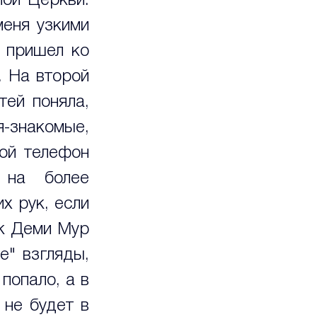
ой Церкви. 
еня узкими 
 пришел ко 
 На второй 
ей поняла, 
-знакомые, 
ой телефон 
на более 
х рук, если 
к Деми Мур 
" взгляды, 
попало, а в 
не будет в 