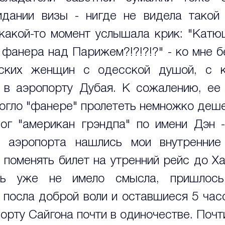
дании визы - нигде не видела такой 
какой-то момент услышала крик: "Катюш
 фанера над Парижем?!?!?!?" - ко мне б
ских женщин с одесской душой, с к
 в аэропорту Дубая. К сожалению, ее 
огло "фанере" пролететь немножко дешев
ог "американ грэндпа" по имени Дэн -
 аэропорта нашлись мои внутренние а
поменять билет на утренний рейс до Хан
ь уже не имело смысла, пришлось 
 посла доброй воли и оставшиеся 5 часо
орту Сайгона почти в одиночестве. Почт