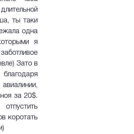
длительной 
а, ты таки 
ежала одна 
оторыми я 
заботливое 
ле) Зато в 
 благодаря 
виалинии, 
оя за 20$. 
отпустить 
в коротать 
и)