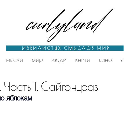
curlyland
ИЗВИЛИСТЫХ СМЫСЛОВ МИР
мысли
мир
люди
книги
кино
я
Часть 1. Сайгон_раз
 по яблокам