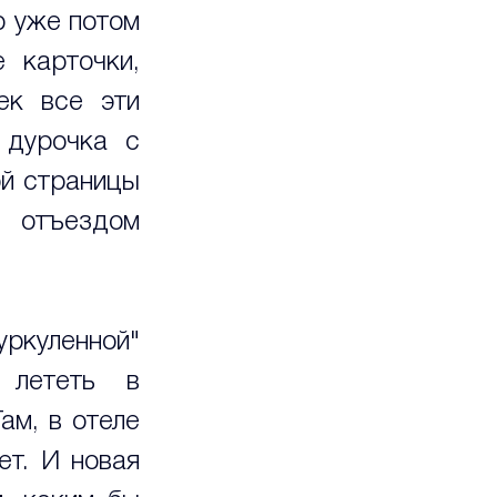
о уже потом 
карточки, 
к все эти 
дурочка с 
й страницы 
отъездом 
ркуленной" 
лететь в 
м, в отеле 
т. И новая 