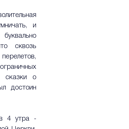
олительная 
ничать, и 
буквально 
то сквозь 
перелетов, 
ограничных 
 сказки о 
л достоин 
 4 утра - 