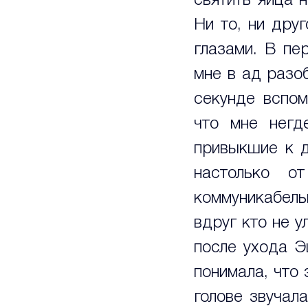
святить яйца 
Ни то, ни дру
глазами. В пе
мне в ад разоб
секунде вспом
что мне негде
привыкшие к д
настолько о
коммуникабельн
вдруг кто не у
после ухода Э
понимала, что 
голове звучала