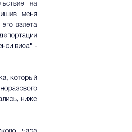
ьствие на 
ишив меня 
его взлета 
депортации 
нси виса" - 
а, который 
норазового 
ались, ниже 
коло часа 