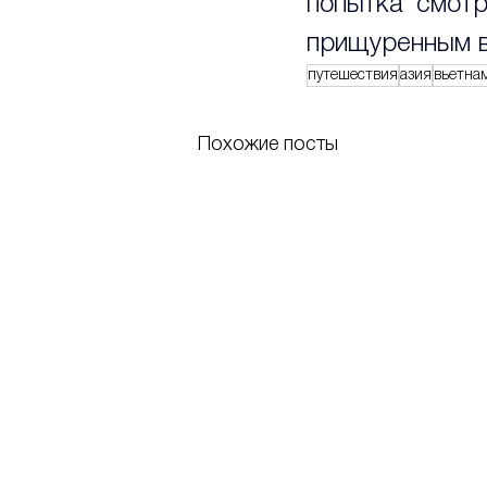
попытка смотр
прищуренным вз
путешествия
азия
вьетна
Похожие посты