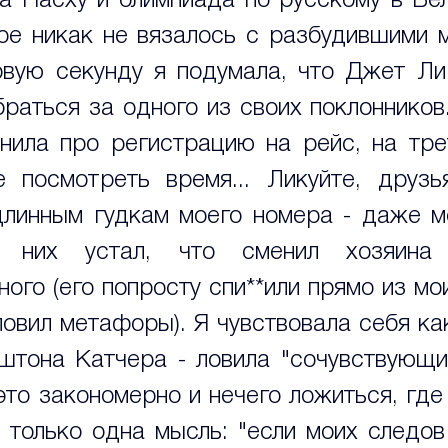
на Пасху и олимпиада по русскому в Бел
гое никак не вязалось с разбудившими м
рвую секунду я подумала, что Джет Ли
раться за одного из своих поклонников.
нила про регистрацию на рейс, на трет
 посмотреть время... Ликуйте, друзья
линным гудкам моего номера - даже м
т них устал, что сменил хозяина 
ого (его попросту спи**или прямо из мои
ловил метафоры). Я чувствовала себя ка
штона Катчера - ловила "сочувствующие
это закономерно и нечего ложиться, где 
 только одна мысль: "если моих следов 