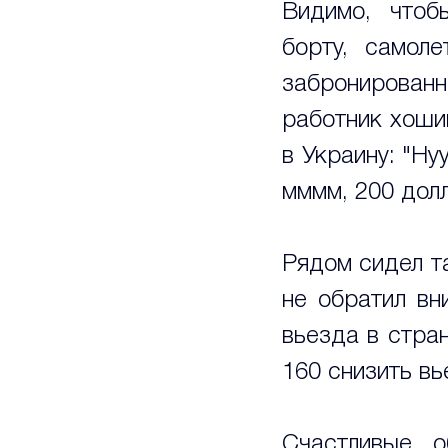
Видимо, чтоб
борту, самол
забронированно
работник хоши
в Украину: "Нуу
мммм, 200 долл
Рядом сидел т
не обратил вн
вьезда в стран
160 снизить вь
Счастливые о