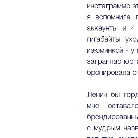
инстаграмме эт
я вспомнила п
аккаунты и 4
гигабайты ухо
изюминкой - у
загранпаспо
бронировала о
Ленин бы горд
мне оставал
брендированны
с мудрым назв