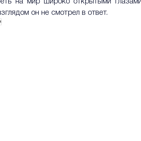
еть на мир широко открытыми глазами
глядом он не смотрел в ответ.
м