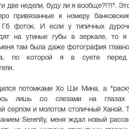
и две недели, буду ли я вообще?!?!". Эт
ро привязанные к номеру банковские 
 Гб фоток. И если у типичных дуроче
дят на утиные губы в зеркале, то я 
 меня там была даже фотография главно
рта, по которой я в суете перед 
тели.
ился потомками Хо Ши Мина, а "раску
ось лишь со слезами на глазах 
й серпом и молотом столичный Ханой. Та
анием Serenity, меня ждал новый рассве