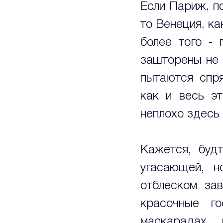
Если Париж, по
то Венеция, ка
более того - 
зашторены не 
пытаются спря
как и весь эт
неплохо здесь 
Кажется, будт
угасающей, н
отблеском зав
красочные г
маскарадах, 