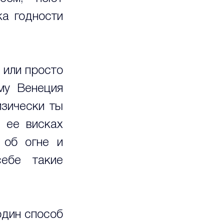
а годности 
или просто 
му Венеция 
зически ты 
 ее висках 
 об огне и 
бе такие 
дин способ 