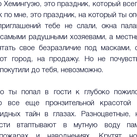
 Хемингуэю, это праздник, который всегд
к по мне, это праздник, на который ты оп
приглашений тебе не слали, окна пала
самыми радушными хозяевами, а местн
тать свое безразличие под масками, с
от город, на продажу. Но не почувств
покутили до тебя, невозможно. 
о ты попал в гости к глубоко пожило
о все еще пронзительной красотой 
идных тайн в глазах. Разноцветные, н
ости втаптывают в мутную воду па
пожарах и наводнениях. Крутят но