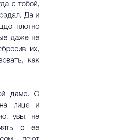
а с тобой, 
оздал. Да и 
ццо плотно 
ые даже не 
бросив их, 
овать, как 
й даме. С 
на лице и 
о, увы, не 
мять о ее 
сом, поют 