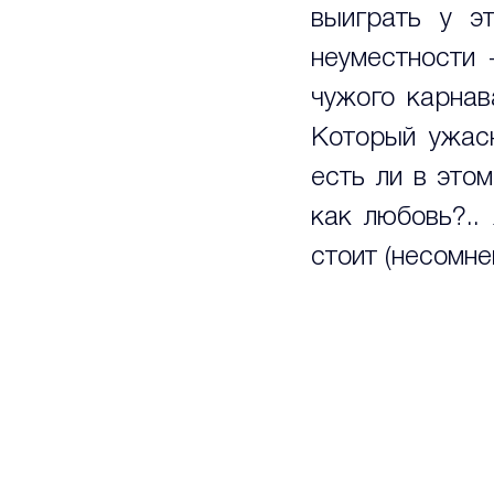
выиграть у э
неуместности 
чужого карнав
Который ужасн
есть ли в этом
как любовь?..
стоит (несомне