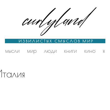
curlyland
ИЗВИЛИСТЫХ СМЫСЛОВ МИР
мысли
мир
люди
книги
кино
я
Италия