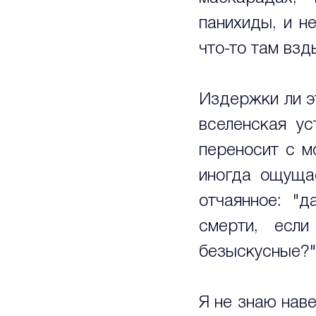
панихиды, и н
что-то там взд
Издержки ли эт
вселенская ус
переносит с м
иногда ощущае
отчаянное: "д
смерти, есл
безыскусные?"
Я не знаю наве