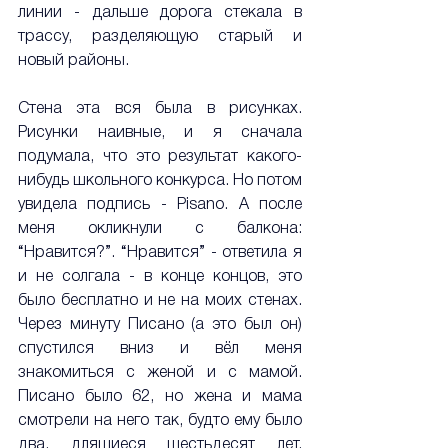
линии - дальше дорога стекала в 
трассу, разделяющую старый и 
новый районы.
Стена эта вся была в рисунках. 
Рисунки наивные, и я сначала 
подумала, что это результат какого-
нибудь школьного конкурса. Но потом 
увидела подпись - Pisano. А после 
меня окликнули с балкона: 
“Нравится?”. “Нравится” - ответила я 
и не солгала - в конце концов, это 
было бесплатно и не на моих стенах. 
Через минуту Писано (а это был он) 
спустился вниз и вёл меня 
знакомиться с женой и с мамой. 
Писано было 62, но жена и мама 
смотрели на него так, будто ему было 
два, длящиеся шестьдесят лет. 