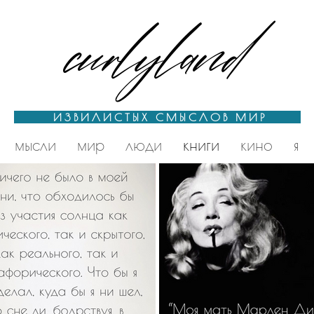
curlyland
ИЗВИЛИСТЫХ СМЫСЛОВ МИР
мысли
мир
люди
книги
кино
я